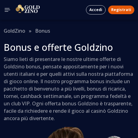
Accedi
Registrati
GoldZino
»
Bonus
Bonus e offerte Goldzino
Siamo lieti di presentare le nostre ultime offerte di
Goldzino bonus, pensate appositamente per i nuovi
utenti italiani e per quelli attivi sulla nostra piattaforma
di gioco online. Il nostro programma bonus include un
pacchetto di benvenuto a più livelli, bonus di ricarica,
tornei, cashback settimanale, un programma fedeltà e
un club VIP. Ogni offerta bonus Goldzino è trasparente,
facile da richiedere e rende il gioco al casinò Goldzino
ancora più divertente.