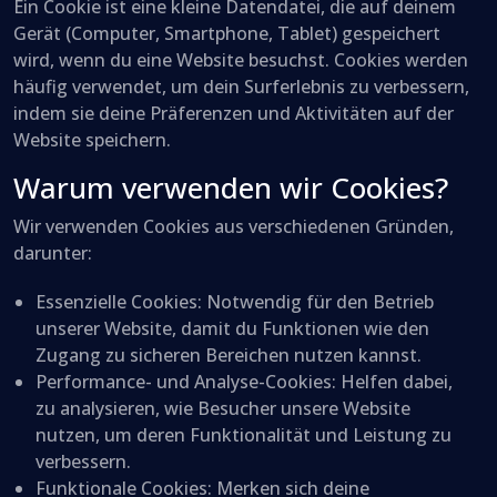
Ein Cookie ist eine kleine Datendatei, die auf deinem
Gerät (Computer, Smartphone, Tablet) gespeichert
wird, wenn du eine Website besuchst. Cookies werden
häufig verwendet, um dein Surferlebnis zu verbessern,
indem sie deine Präferenzen und Aktivitäten auf der
Website speichern.
Warum verwenden wir Cookies?
Wir verwenden Cookies aus verschiedenen Gründen,
darunter:
Essenzielle Cookies: Notwendig für den Betrieb
unserer Website, damit du Funktionen wie den
Zugang zu sicheren Bereichen nutzen kannst.
Performance- und Analyse-Cookies: Helfen dabei,
zu analysieren, wie Besucher unsere Website
nutzen, um deren Funktionalität und Leistung zu
verbessern.
Funktionale Cookies: Merken sich deine