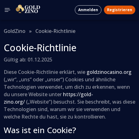
Anmelden
Registrieren
GoldZino
»
Cookie-Richtlinie
Cookie-Richtlinie
Gültig ab: 01.12.2025
Diese Cookie-Richtlinie erklärt, wie
goldzinocasino.org
(„wir“, „uns“ oder „unser“) Cookies und ähnliche
Technologien verwendet, um dich zu erkennen, wenn
du unsere Website unter
https://gold-
zino.org/
(„Website“) besuchst. Sie beschreibt, was diese
Technologien sind, warum wir sie verwenden und
welche Rechte du hast, sie zu kontrollieren.
Was ist ein Cookie?