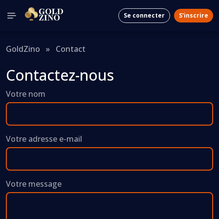
Se connecter
S'inscrire
GoldZino
»
Contact
Contactez-nous
Votre nom
Votre adresse e-mail
Votre message