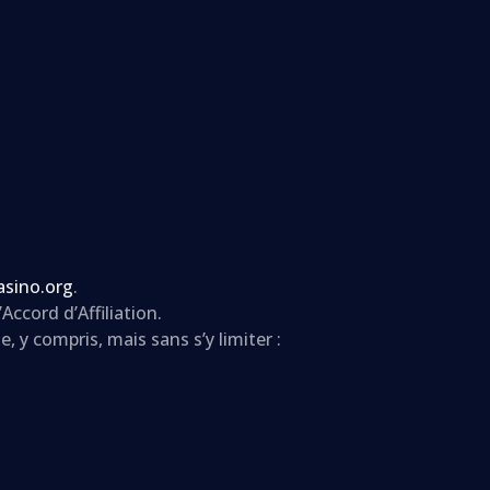
asino.org
.
ccord d’Affiliation.
, y compris, mais sans s’y limiter :